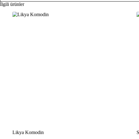
İlgili ürünler
İNDİRİM
Likya Komodin
S