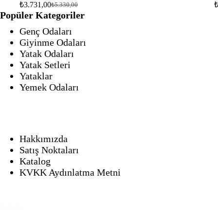
₺
3.731,00
₺
5.330,00
Orijinal
Şu
Popüler Kategoriler
fiyat:
andaki
fiyat:
₺5.330,00.
Genç Odaları
₺3.731,00.
Giyinme Odaları
Yatak Odaları
Yatak Setleri
Yataklar
Yemek Odaları
Kurumsal
Hakkımızda
Satış Noktaları
Katalog
KVKK Aydınlatma Metni
İletişim