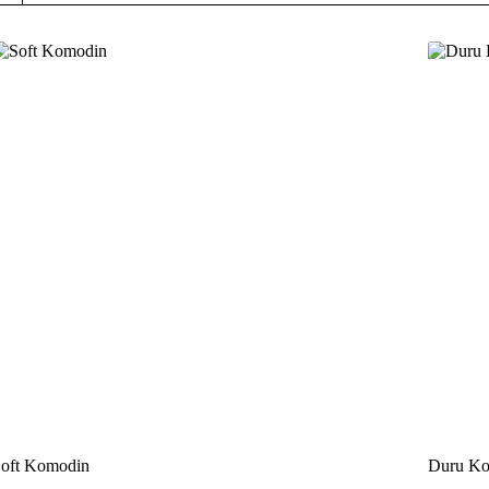
İNDİRİM
İNDİR
oft Komodin
Duru K