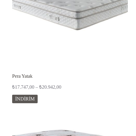
Pera Yatak
Fiyat
₺
17.747,00
–
₺
20.942,00
aralığı:
₺17.747,00
İNDİRİM
-
₺20.942,00