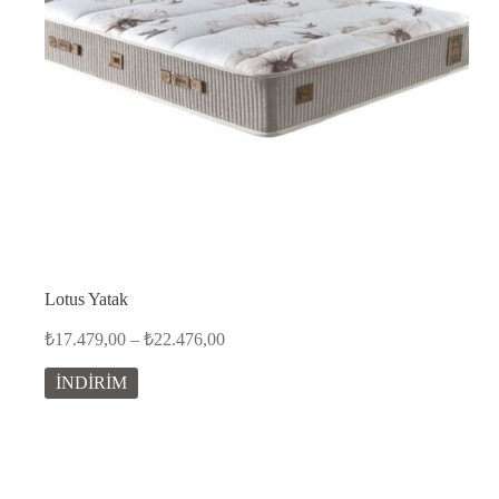
Lotus Yatak
Fiyat
₺
17.479,00
–
₺
22.476,00
aralığı:
₺17.479,00
İNDİRİM
-
₺22.476,00