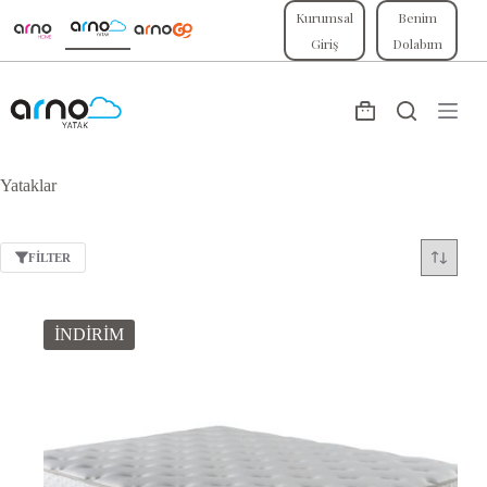
Skip
Kurumsal
Benim
to
Giriş
Dolabım
content
Shopping
cart
Yataklar
FILTER
İNDİRİM