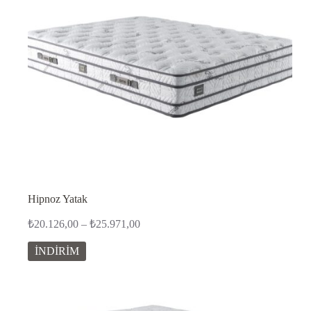
Hipnoz Yatak
Fiyat
₺
20.126,00
–
₺
25.971,00
aralığı:
₺20.126,00
İNDİRİM
-
₺25.971,00