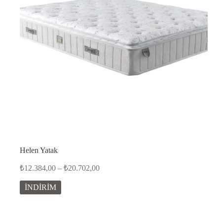
Helen Yatak
Fiyat
₺
12.384,00
–
₺
20.702,00
aralığı:
₺12.384,00
İNDİRİM
-
₺20.702,00