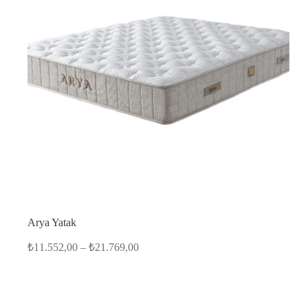
Arya Yatak
Fiyat
₺
11.552,00
–
₺
21.769,00
aralığı:
₺11.552,00
-
₺21.769,00