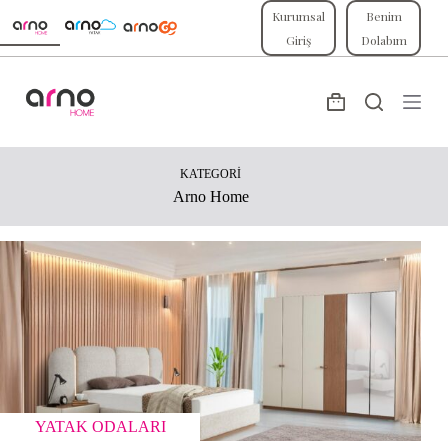
Skip
Kurumsal
Benim
to
Giriş
Dolabım
content
Shopping
cart
KATEGORI
Arno Home
YATAK ODALARI