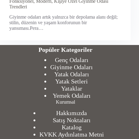
Fonksiyonel, Modern, Kişiye Özel Giyinme Odası
Trendleri
Giyinme odaları artık yalnızca bir depolama alanı değil;
stilin, düzenin ve yaşam konforunun bir
yansıması.Pera…
Popüler Kategoriler
Genç Odaları
Giyinme Odaları
Yatak Odaları
Yatak Setleri
Yataklar
Yemek Odaları
Kurumsal
Hakkımızda
Satış Noktaları
Katalog
KVKK Aydınlatma Metni