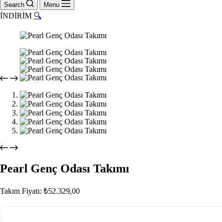
cart
Search
Menu
İNDİRİM
🔍
Pearl Genç Odası Takımı
Takım Fiyatı:
₺
52.329,00