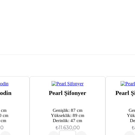
odin
Pearl Şifonyer
Pearl Ş
5 cm
Genişlik: 87 cm
Gen
0 cm
Yükseklik: 89 cm
Yük
7 cm
Derinlik: 47 cm
De
00
₺
11.630,00
₺