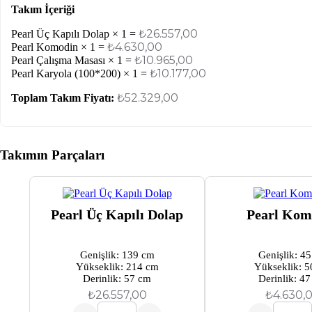
Takım İçeriği
₺
26.557,00
Pearl Üç Kapılı Dolap × 1 =
₺
4.630,00
Pearl Komodin × 1 =
₺
10.965,00
Pearl Çalışma Masası × 1 =
₺
10.177,00
Pearl Karyola (100*200) × 1 =
₺
52.329,00
Toplam Takım Fiyatı:
Takımın Parçaları
Pearl Üç Kapılı Dolap
Pearl Kom
Genişlik: 139 cm
Genişlik: 4
Yükseklik: 214 cm
Yükseklik: 5
Derinlik: 57 cm
Derinlik: 4
₺
26.557,00
₺
4.630,