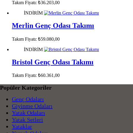
Takım Fiyatı:
₺
36.203,00
İNDİRİM
Merlin Genç Odası Takımı
Takım Fiyatı:
₺
59.080,00
İNDİRİM
Bristol Genç Odası Takımı
Takım Fiyatı:
₺
60.361,00
Popüler Kategoriler
Genç Odaları
Giyinme Odaları
Yatak Odaları
Yatak Setleri
Yataklar