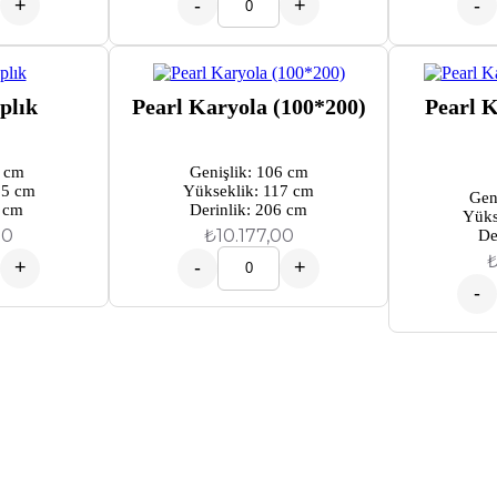
+
-
+
-
plık
Pearl Karyola (100*200)
Pearl K
5 cm
Genişlik: 106 cm
65 cm
Yükseklik: 117 cm
Gen
8 cm
Derinlik: 206 cm
Yüks
00
₺
10.177,00
De
+
-
+
-