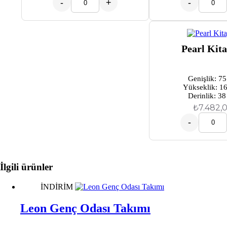
-
+
-
Pearl Kita
Genişlik: 7
Yükseklik: 1
Derinlik: 3
₺
7.482,
-
İlgili ürünler
İNDİRİM
Leon Genç Odası Takımı