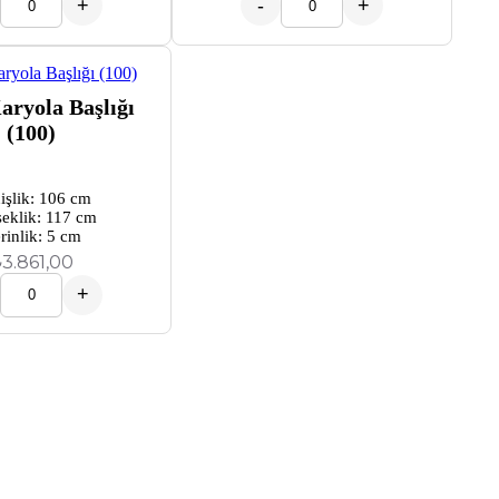
+
-
+
aryola Başlığı
(100)
işlik: 106 cm
eklik: 117 cm
rinlik: 5 cm
₺
3.861,00
+