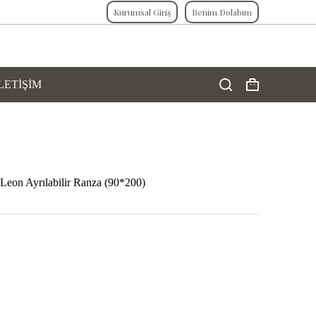
Kurumsal Giriş
Benim Dolabım
LETİŞİM
Shopping
cart
Leon Ayrılabilir Ranza (90*200)