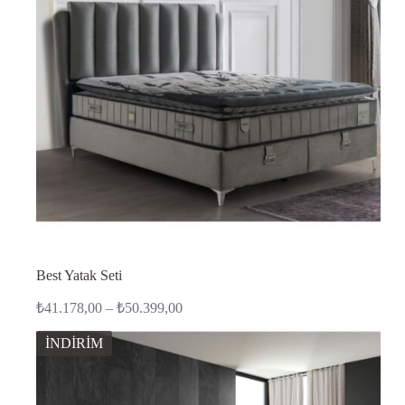
Best Yatak Seti
Fiyat
₺
41.178,00
–
₺
50.399,00
aralığı:
₺41.178,00
İNDİRİM
-
₺50.399,00