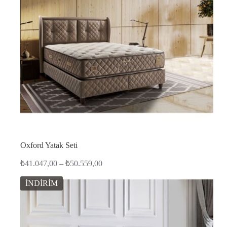
Oxford Yatak Seti
Fiyat
₺
41.047,00
–
₺
50.559,00
aralığı:
₺41.047,00
İNDİRİM
-
₺50.559,00