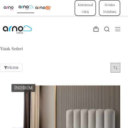
Skip
Kurumsal
Benim
to
Giriş
Dolabım
content
Shopping
cart
Yatak Setleri
FILTER
İNDİRİM