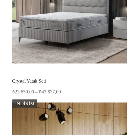
Crystal Yatak Seti
Fiyat
₺
23.650,00
–
₺
43.677,00
aralığı:
₺23.650,00
İNDİRİM
-
₺43.677,00