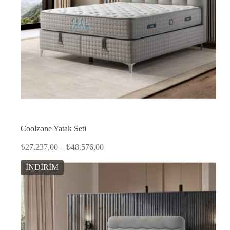
Coolzone Yatak Seti
Fiyat
₺
27.237,00
–
₺
48.576,00
aralığı:
₺27.237,00
İNDİRİM
-
₺48.576,00