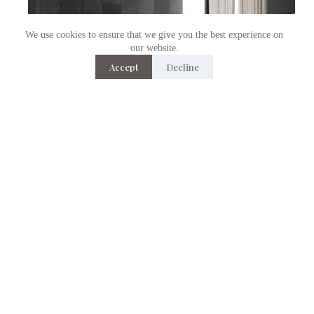
We use cookies to ensure that we give you the best experience on
our website.
Accept
Decline
Bohem Yatak Seti
Fiyat
₺
24.558,00
–
₺
45.222,00
aralığı:
₺24.558,00
-
₺45.222,00