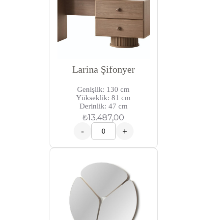
Larina Şifonyer
Genişlik: 130 cm
Yükseklik: 81 cm
Derinlik: 47 cm
₺
13.487,00
-
+