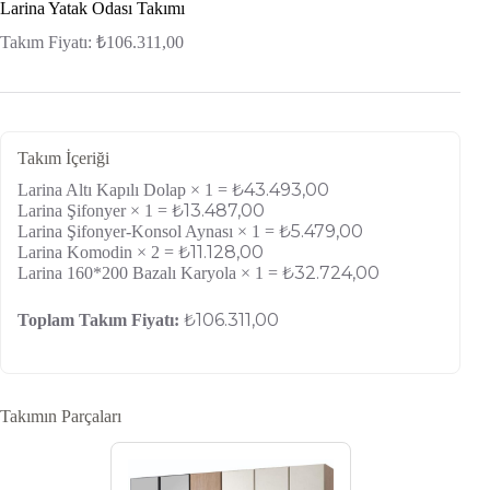
Larina Yatak Odası Takımı
Takım Fiyatı:
₺
106.311,00
Takım İçeriği
₺
43.493,00
Larina Altı Kapılı Dolap × 1 =
₺
13.487,00
Larina Şifonyer × 1 =
₺
5.479,00
Larina Şifonyer-Konsol Aynası × 1 =
₺
11.128,00
Larina Komodin × 2 =
₺
32.724,00
Larina 160*200 Bazalı Karyola × 1 =
₺
106.311,00
Toplam Takım Fiyatı:
Takımın Parçaları