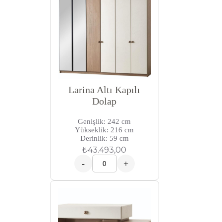
Larina Altı Kapılı
Dolap
Genişlik: 242 cm
Yükseklik: 216 cm
Derinlik: 59 cm
₺
43.493,00
-
+