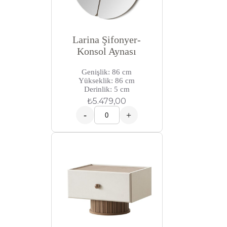
Larina Şifonyer-
Konsol Aynası
Genişlik: 86 cm
Yükseklik: 86 cm
Derinlik: 5 cm
₺
5.479,00
-
+