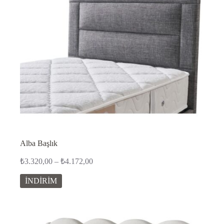
Alba Başlık
Fiyat
₺
3.320,00
–
₺
4.172,00
aralığı:
₺3.320,00
İNDİRİM
-
₺4.172,00