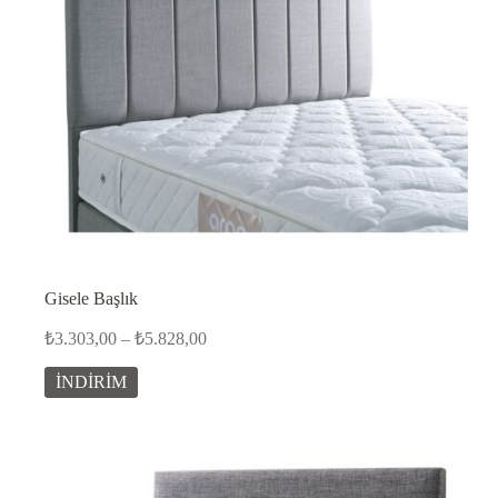
Gisele Başlık
Fiyat
₺
3.303,00
–
₺
5.828,00
aralığı:
₺3.303,00
İNDİRİM
-
₺5.828,00