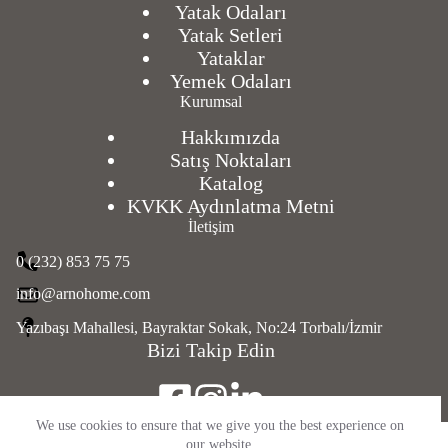
Yatak Odaları
Yatak Setleri
Yataklar
Yemek Odaları
Kurumsal
Hakkımızda
Satış Noktaları
Katalog
KVKK Aydınlatma Metni
İletişim
0 (232) 853 75 75
info@arnohome.com
Yazıbaşı Mahallesi, Bayraktar Sokak, No:24 Torbalı/İzmir
Bizi Takip Edin
We use cookies to ensure that we give you the best experience on
Copyright © 2026 Arno Mobilya - Genç Odaları, Giyinme Odaları
our website.