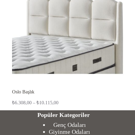
Oslo Başlık
Fiyat
₺
6.308,00
–
₺
10.115,00
aralığı:
₺6.308,00
Popüler Kategoriler
-
Genç Odaları
₺10.115,00
Giyinme Odaları