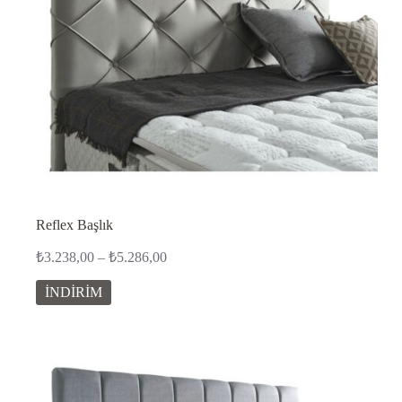
Reflex Başlık
Fiyat
₺
3.238,00
–
₺
5.286,00
aralığı:
₺3.238,00
İNDİRİM
-
₺5.286,00