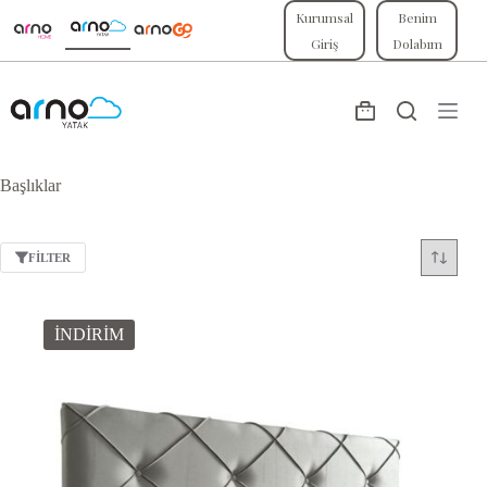
Skip
Kurumsal
Benim
to
Giriş
Dolabım
content
Shopping
cart
Başlıklar
FILTER
İNDİRİM