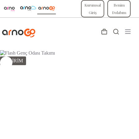
Skip
Kurumsal
Benim
to
Giriş
Dolabım
content
Shopping
cart
İNDİRİM